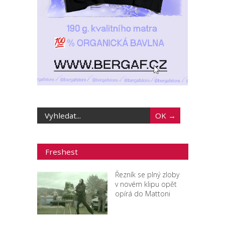
Freshest
Řezník se plný zloby
v novém klipu opět
opírá do Mattoni