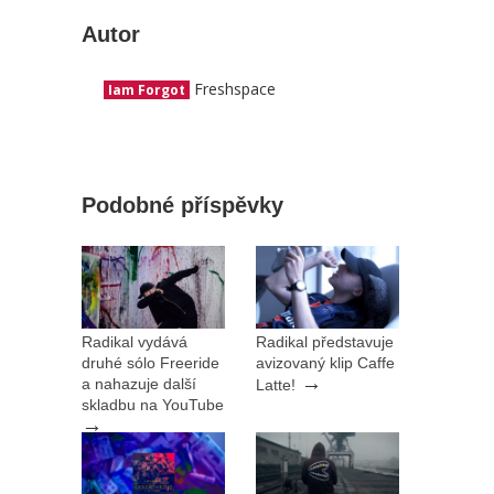
Autor
Freshspace
Iam Forgot
Podobné příspěvky
Radikal vydává
Radikal představuje
druhé sólo Freeride
avizovaný klip Caffe
→
a nahazuje další
Latte!
skladbu na YouTube
→