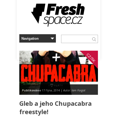
CZ/SK
Publikováno
17 října, 2014 |
Autor: Iam Forgot
Gleb a jeho Chupacabra
freestyle!