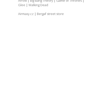
Arrow
|
Big Bang Theory
|
Game of Thrones
|
Glee
|
Walking Dead
Airmaxy.cz
|
Bergaf street store