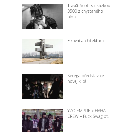
Travi$ Scott s ukázkou
3500 z chystaného
alba
Fiktivní architektura
Serega představuje
novej klip!
YZO EMPIRE x HAHA
CREW – Fuck Swag pt.
II