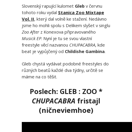
Slovenský rapující kulomet
Gleb
v červnu
tohoto roku vydal
Stanica Zoo Mixtape
Vol. II
, který dal volně ke stažení. Nedávno
jsme ho mohli spolu s Delikem slyšet v singlu
Zoo After
z Konexova připravovaného
Musick EP
. Nyní je tu se svou vlastní
freestyle věcí nazvanou
CHUPACABRA
, kde
beat je vypůjčený od
Childishe Gambina
.
Gleb chystá vydávat podobné freestyles do
různých beatů každé dva týdny, určitě se
máme na co těšit.
Poslech:
GLEB : ZOO *
CHUPACABRA
fristajl
(ničneviemhoe)