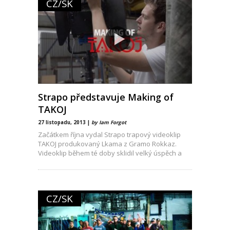
CZ/SK
Strapo představuje Making of
TAKOJ
27 listopadu, 2013 |
by Iam Forgot
Začátkem října vydal Strapo trapový videoklip
TAKOJ produkovaný Lkama z Gramo Rokkaz.
Videoklip během té doby sklidil velký úspěch a
my nyní
CZ/SK