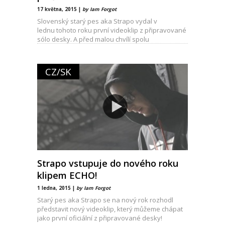
17 května, 2015 |
by Iam Forgot
Slovenský starý pes aka Strapo vydal v
lednu tohoto roku první videoklip z připravované
sólo desky. A před malou chvílí spolu
s producentem Emeresem
CZ/SK
Strapo vstupuje do nového roku
klipem ECHO!
1 ledna, 2015 |
by Iam Forgot
Starý pes aka Strapo se na nový rok rozhodl
představit nový videoklip, který můžeme chápat
jako první oficiální z připravované desky!