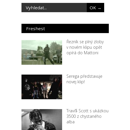
Freshest
Řezník se plný zloby
v novém klipu opět
opírá do Mattoni
Serega představuje
novej klip!
Travi$ Scott s ukázkou
3500 z chystaného
alba