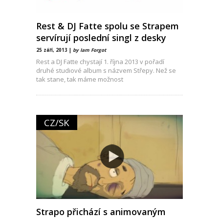
Rest & DJ Fatte spolu se Strapem
servírují poslední singl z desky
25 září, 2013 |
by Iam Forgot
Rest a DJ Fatte chystají 1. října 2013 v pořadí
druhé studiové album s názvem Střepy. Než se
tak stane, tak máme možnost
CZ/SK
Strapo přichází s animovaným