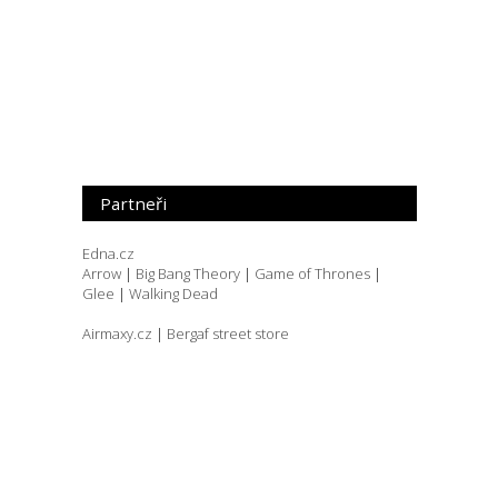
Partneři
Edna.cz
Arrow
|
Big Bang Theory
|
Game of Thrones
|
Glee
|
Walking Dead
Airmaxy.cz
|
Bergaf street store