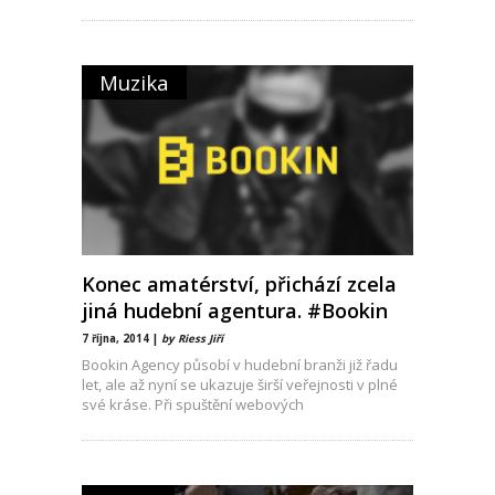
Muzika
Konec amatérství, přichází zcela
jiná hudební agentura. #Bookin
7 října, 2014 |
by Riess Jiří
Bookin Agency působí v hudební branži již řadu
let, ale až nyní se ukazuje širší veřejnosti v plné
své kráse. Při spuštění webových