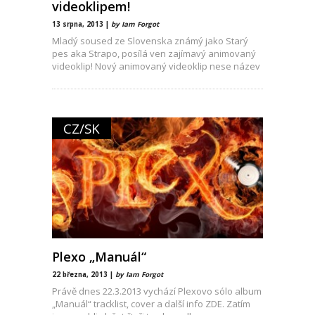
videoklipem!
13 srpna, 2013 |
by Iam Forgot
Mladý soused ze Slovenska známý jako Starý
pes aka Strapo, posílá ven zajímavý animovaný
videoklip! Nový animovaný videoklip nese název
CZ/SK
Plexo „Manuál“
22 března, 2013 |
by Iam Forgot
Právě dnes 22.3.2013 vychází Plexovo sólo album
„Manuál“ tracklist, cover a další info ZDE. Zatím