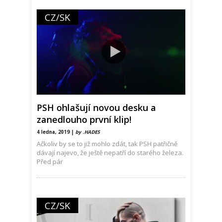
CZ/SK
PSH ohlašují novou desku a
zanedlouho první klip!
4 ledna, 2019 |
by .HADES
Ačkoliv by se to již mohlo zdát, tak PSH patřičně
dávají najevo, že ještě nepatří do starého železa.
Před pár
CZ/SK