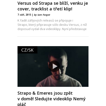
Versus od Strapa se blíží, venku je
cover, tracklist a třetí klip!
7 září, 2015 |
by Iam Forgot
K řadě zářijových releasů se připojuje i
Strapo, který připravuje sólo desku Versus, z níž
doposud vydal dva videoklipy. Nyní představuje
klip třetí
CZ/SK
Strapo & Emeres jsou zpět
v domě! Sledujte videoklip Nemý
pláč