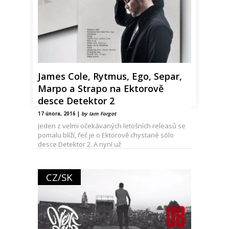
James Cole, Rytmus, Ego, Separ,
Marpo a Strapo na Ektorově
desce Detektor 2
17 února, 2016 |
by Iam Forgot
Jeden z velmi očekávaných letošních releasů se
pomalu blíží, řeč je o Ektorově chystané sólo
desce Detektor 2. A nyní už
CZ/SK