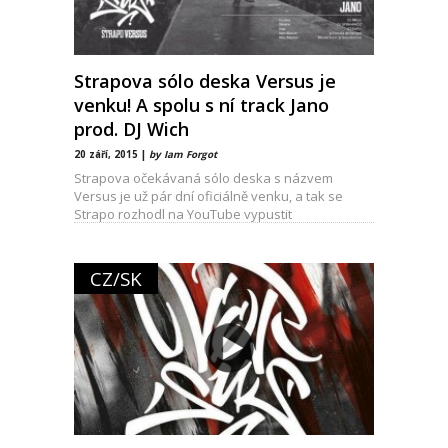
Strapova sólo deska Versus je
venku! A spolu s ní track Jano
prod. DJ Wich
20 září, 2015 |
by Iam Forgot
Strapova očekávaná sólo deska s názvem
Versus je už pár dní oficiálně venku, a tak se
Strapo rozhodl na YouTube vypustit
CZ/SK