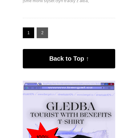
jsme mohli slyšet čtyři tracky z alba,
1
2
Back to Top ↑