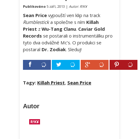
Publikováno
5 září, 2013 |
Autor: R!K¥
Sean Price
vypouští ven klip na track
Rumblestick
a společne s ním
Killah
Priest
z
Wu-Tang Clanu
.
Caviar Gold
Records
se postarali o instrumentálku pro
tyto dva odvážné Mc’s. O produkci se
postaral
Dr. Zodiak
. Sleduj!
Tagy:
Killah Priest
,
Sean Price
Autor
R!K¥