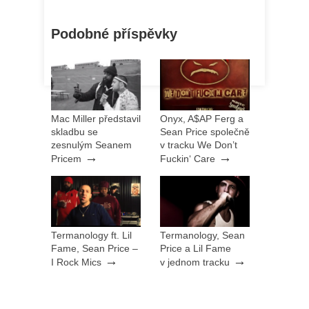
Podobné příspěvky
Mac Miller představil
Onyx, A$AP Ferg a
skladbu se
Sean Price společně
zesnulým Seanem
v tracku We Don’t
→
→
Pricem
Fuckin‘ Care
Termanology ft. Lil
Termanology, Sean
Fame, Sean Price –
Price a Lil Fame
→
→
I Rock Mics
v jednom tracku