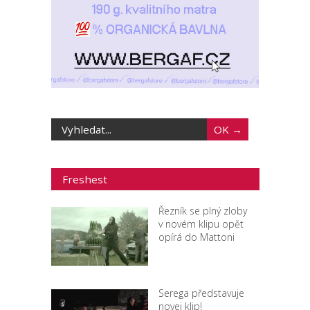
Freshest
Řezník se plný zloby
v novém klipu opět
opírá do Mattoni
Serega představuje
novej klip!