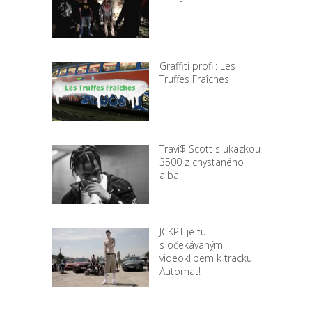
Graffiti profil: Les
Truffes Fraîches
Travi$ Scott s ukázkou
3500 z chystaného
alba
JCKPT je tu
s očekávaným
videoklipem k tracku
Automat!