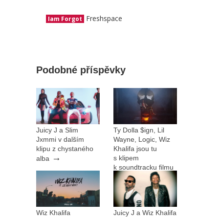
Freshspace
Iam Forgot
Podobné příspěvky
Juicy J a Slim
Ty Dolla $ign, Lil
Jxmmi v dalším
Wayne, Logic, Wiz
klipu z chystaného
Khalifa jsou tu
→
s klipem
alba
k soundtracku filmu
→
Suicide Squad
Wiz Khalifa
Juicy J a Wiz Khalifa