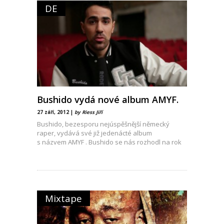
DE
Bushido vydá nové album AMYF.
27 září, 2012 |
by Riess Jiří
Bushido, bezesporu nejúspěšnější německý
raper, vydává své již jedenácté album
s názvem AMYF . Bushido se nás rozhodl na rok
2012 potěšit hned
Mixtape