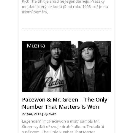
Kick The Shit je snad nejlegendárnější Pražský
mejdan, který se koná již od roku 1998, což je na
místní poměry,
Muzika
Pacewon & Mr. Green – The Only
Number That Matters Is Won
27 září, 2012 |
by SWEΔ
Legendární mc Pacewon a mistr samplu Mr.
Green vydali už svoje druhé album. Tentokrát
s názvem „The Only Number That Matter