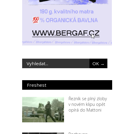
Freshest
Řezník se plný zloby
v novém klipu opět
opírá do Mattoni