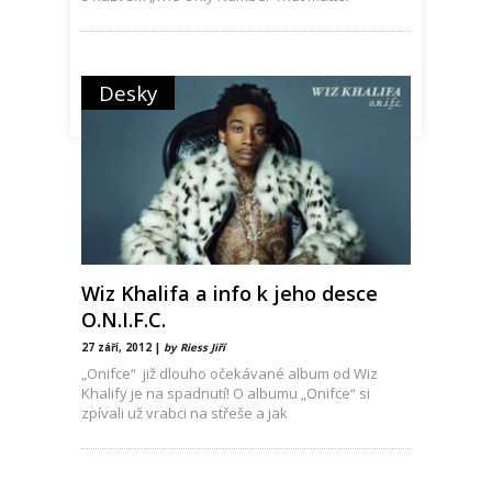
Desky
Wiz Khalifa a info k jeho desce
O.N.I.F.C.
27 září, 2012 |
by Riess Jiří
„Onifce“ již dlouho očekávané album od Wiz
Khalify je na spadnutí! O albumu „Onifce“ si
zpívali už vrabci na střeše a jak