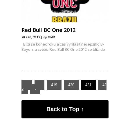
Red Bull BC One 2012
20 září, 2012 |
by SWEΔ
Blíží se konec roku a čas vyhlásit nejlepšího B-
Boye na světě. Red Bull BC One 2012 se blíží do
«
‹
419
420
421
42
2
›
Back to Top ↑