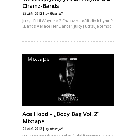
Chainz-Bands
25 září, 2012 |
by Riess Jiří
Juicy J Ft Lil Wayne a 2 Chainz natočili klip k hymně
„Bands A Make Her Dance“. Juicy J udržuje tempo
Mixtape
Ace Hood – „Body Bag Vol. 2“
Mixtape
24 září, 2012 |
by Riess Jiří
Ice Hood nedávno vydal svůj další mixtape „Body