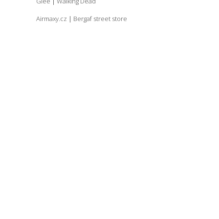
Glee
|
Walking Dead
Airmaxy.cz
|
Bergaf street store