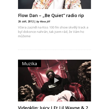
Flow Dan – „Be Quiet“ radio rip
26 září, 2012 |
by Riess Jiří
Včera zazněl na Kiss 100 fm show skvělý track a
byl dokonce nahrán, tak jsem rád, že Vám ho
můžeme
Muzika
Videoklip: Juicy J Ft Lil Wayne & 2