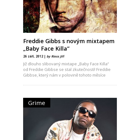
Freddie Gibbs s novým mixtapem
„Baby Face Killa“
26 září, 2012 |
by Riess Jiří
Již dlouho slibovaný mixtape „Baby Face Killa“
od Freddie Gibbse se stal zkutečností! Freddie
Gibbse, který nám v polovině tohoto měsíce
oznámil založení
Grime