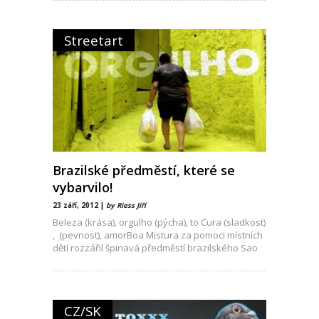
Streetart
Brazilské předměstí, které se
vybarvilo!
23 září, 2012 |
by Riess Jiří
Beleza (krása), orgulho (pýcha), to Cura (sladkost)
, (pevnost), amorBoa Mistura za pomoci místních
dětí rozzářil špinavá předměstí brazilského Sao
Paula. Boa Mistura, což mimochodem v překladu
z Portugalštiny znamená “ Dobrý
CZ/SK