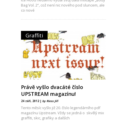
Bag Vol. 2“, což není nic nového pod sluncem, ale
co nové
Graffiti
Právě vyšlo dvacáté číslo
UPSTREAM magazínu!
24 září, 2012 |
by Riess Jiří
Tento měsíc vyšlo již 20. číslo legendárního pdf
magazínu Upstream. Vždy se jedná o skvělý mix
graffiti, skic, grafiky a dalších