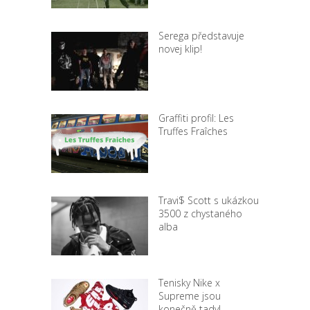
Serega představuje
novej klip!
Graffiti profil: Les
Truffes Fraîches
Travi$ Scott s ukázkou
3500 z chystaného
alba
Tenisky Nike x
Supreme jsou
konečně tady!