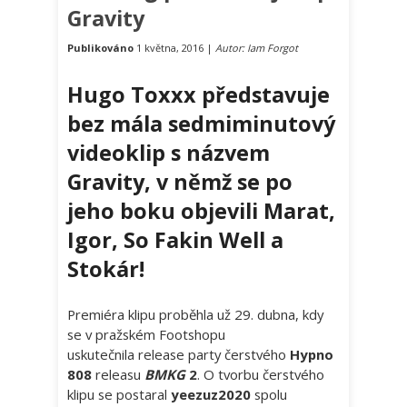
Gravity
Publikováno
1 května, 2016 |
Autor: Iam Forgot
Hugo Toxxx představuje
bez mála sedmiminutový
videoklip s názvem
Gravity, v němž se po
jeho boku objevili Marat,
Igor, So Fakin Well a
Stokár!
Premiéra klipu proběhla už 29. dubna, kdy
se v pražském Footshopu
uskutečnila release party čerstvého
Hypno
808
releasu
BMKG
2
. O tvorbu čerstvého
klipu se postaral
yeezuz2020
spolu