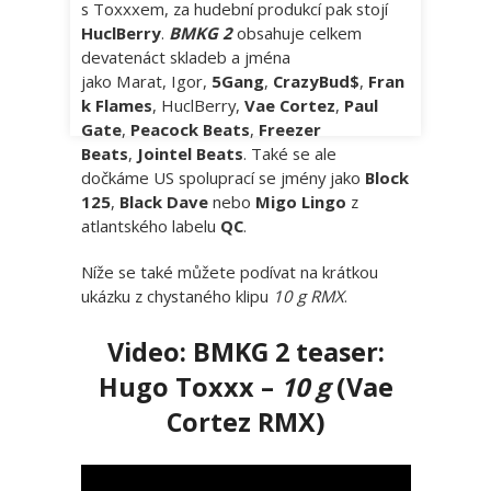
s Toxxxem, za hudební produkcí pak stojí
HuclBerry
.
BMKG 2
obsahuje celkem
devatenáct skladeb a jména
jako Marat, Igor,
5Gang
,
CrazyBud$
,
Fran
k Flames
, HuclBerry,
Vae Cortez
,
Paul
Gate
,
Peacock Beats
,
Freezer
Beats
,
Jointel Beats
. Také se ale
dočkáme US spoluprací se jmény jako
Block
125
,
Black Dave
nebo
Migo Lingo
z
atlantského labelu
QC
.
Níže se také můžete podívat na krátkou
ukázku z chystaného klipu
10 g RMX
.
Video: BMKG 2 teaser:
Hugo Toxxx –
10 g
(Vae
Cortez RMX)