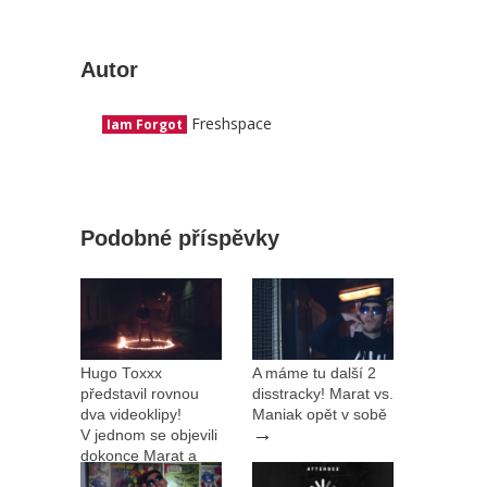
Autor
Freshspace
Iam Forgot
Podobné příspěvky
Hugo Toxxx
A máme tu další 2
představil rovnou
disstracky! Marat vs.
dva videoklipy!
Maniak opět v sobě
→
V jednom se objevili
dokonce Marat a
→
White Russian