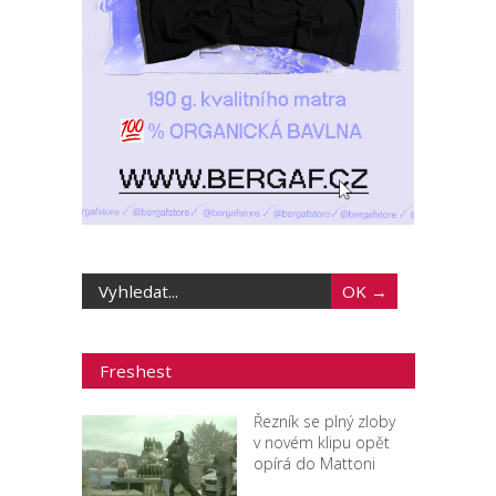
Freshest
Řezník se plný zloby
v novém klipu opět
opírá do Mattoni