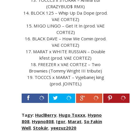
(CRAZYBUD$ RMX)
14. BLOCK 125 – Whip Up Da Dope (prod.
VAE CORTEZ)
15. MIGO LINGO – Get It In (prod. VAE
CORTEZ)
16. BLACK DAVE – How We Comin (prod.
VAE CORTEZ)
17. MARAT x WHITE RUSSIAN – Double
křest (prod. VAE CORTEZ)
18. FREEZER x VAE CORTEZ – Two
Brownies (Tommy Wright III tribute)
19. TOCCCS x MARAT – Vyjebanej king
(prod. JOINTEL)
Tagy:
HuclBerry
,
Hugo Toxxx
,
Hypno
808
,
Hypno808
,
Igor
,
Marat
,
So Fakin
Well
,
Stokár
,
yeezuz2020