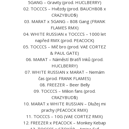
5GANG – Gravity (prod. HUCLBERRY)
02. TOCCCS – Hvězdy (prod. BAUCH808 x
CRAZYBUD$)
03. MARAT x 5GANG – 808 Gang (FRANK
FLAMES RMX)
04. WHITE RUSSIAN x TOCCCS – 1000 let
napřed RMX (prod. PEACOCK)
05. TOCCCS – Míč bro (prod. VAE CORTEZ
& PAUL GATE)
06. MARAT – Náměstí Bratří Inků (prod.
HUCLBERRY)
07. WHITE RUSSIAN x MARAT – Nemám
čas (prod. FRANK FLAMES)
08. FREEZER – Beer Belly
09. TOCCCS – Milion fans (prod.
CRAZYBUD$)
10. MARAT x WHITE RUSSIAN – Dlužej mi
prachy (PEACOCK RMX)
11. TOCCCS – 10G (VAE CORTEZ RMX)
12. FREEZER x PEACOCK – Monkey Kebap
13. TOCCCS x STOKÁR – Amina Euf