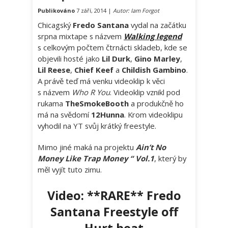
Publikováno
7 září, 2014 |
Autor: Iam Forgot
Chicagský
Fredo Santana
vydal na začátku
srpna mixtape s názvem
Walking legend
s
celkovým počtem čtrnácti skladeb, kde se
objevili hosté jako
Lil Durk
,
Gino Marley
,
Lil Reese
,
Chief Keef
a
Childish Gambino
.
A právě teď má venku videoklip k věci
s názvem
Who R You
. Videoklip vznikl pod
rukama
TheSmokeBooth
a produkčně ho
má na svědomí
12Hunna
. Krom videoklipu
vyhodil na YT svůj krátký freestyle.
Mimo jiné maká na projektu
Ain’t No
Money Like Trap Money “ Vol.1
, který by
měl vyjít tuto zimu.
Video:
**RARE** Fredo
Santana Freestyle off
Hurt beat