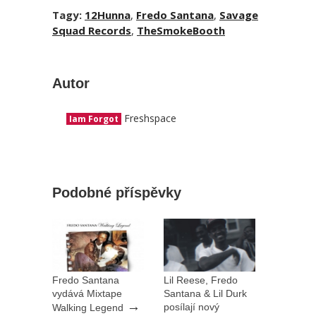
Tagy:
12Hunna
,
Fredo Santana
,
Savage
Squad Records
,
TheSmokeBooth
Autor
Freshspace
Iam Forgot
Podobné příspěvky
Fredo Santana
Lil Reese, Fredo
vydává Mixtape
Santana & Lil Durk
→
posílají nový
Walking Legend