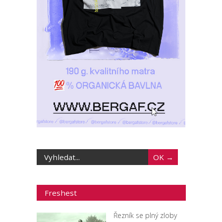
Freshest
Řezník se plný zloby