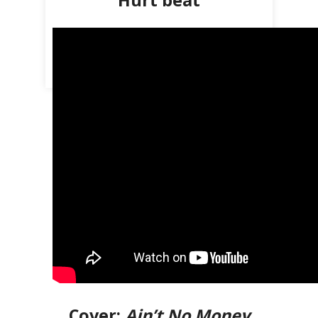
Cover:
Ain’t No Money