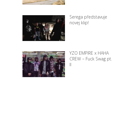
Serega představuje
novej klip!
YZO EMPIRE x HAHA
CREW – Fuck Swag pt.
II