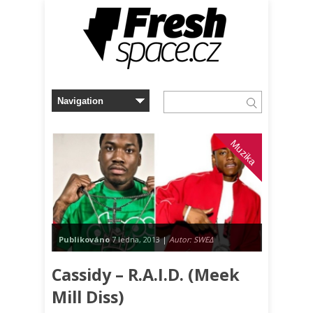
Muzika
Publikováno
7 ledna, 2013 |
Autor: SWEΔ
Cassidy – R.A.I.D. (Meek
Mill Diss)