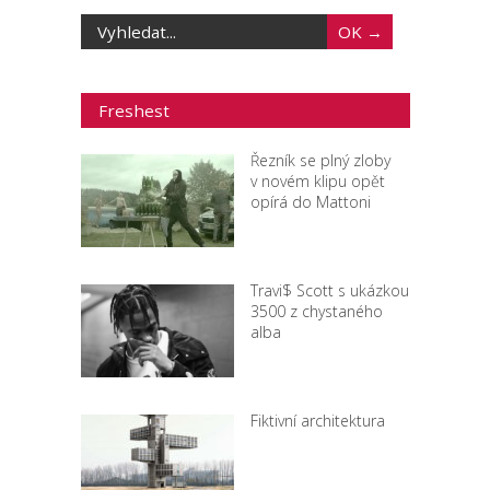
Freshest
Řezník se plný zloby
v novém klipu opět
opírá do Mattoni
Travi$ Scott s ukázkou
3500 z chystaného
alba
Fiktivní architektura