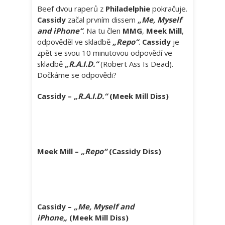
Beef dvou raperů z
Philadelphie
pokračuje.
Cassidy
začal prvním dissem
„Me, Myself
and iPhone“
. Na tu člen
MMG
,
Meek Mill
,
odpověděl ve skladbě
„Repo“
.
Cassidy
je
zpět se svou 10 minutovou odpovědí ve
skladbě
„R.A.I.D.“
(Robert Ass Is Dead).
Dočkáme se odpovědi?
Cassidy –
„R.A.I.D.“
(Meek Mill Diss)
Meek Mill –
„Repo“
(Cassidy Diss)
Cassidy –
„
Me, Myself and
iPhone
„
(Meek Mill Diss)