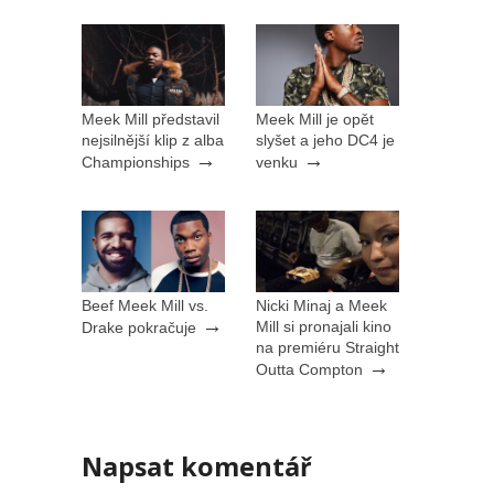
Meek Mill představil
Meek Mill je opět
nejsilnější klip z alba
slyšet a jeho DC4 je
→
→
Championships
venku
Beef Meek Mill vs.
Nicki Minaj a Meek
→
Mill si pronajali kino
Drake pokračuje
na premiéru Straight
→
Outta Compton
Napsat komentář