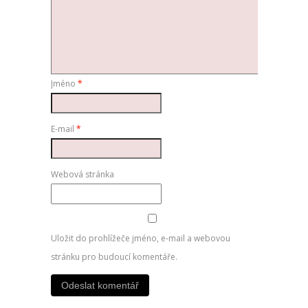
Jméno
*
E-mail
*
Webová stránka
Uložit do prohlížeče jméno, e-mail a webovou
stránku pro budoucí komentáře.