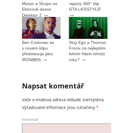
Marpo a Strapo na
rapový 360° klip
Ektorově desce
GTA LIFESTYLE!
→
→
Detektor 2
Ben Cristovao se
Stojí Ego a Thomas
v novém klipu
Fronix za nejlepším
představuje jako
letním hitem tohoto
→
→
IRONBEN
roku?
Napsat komentář
Vaše e-mailová adresa nebude zveřejněna.
Vyžadované informace jsou označeny
*
Komentář