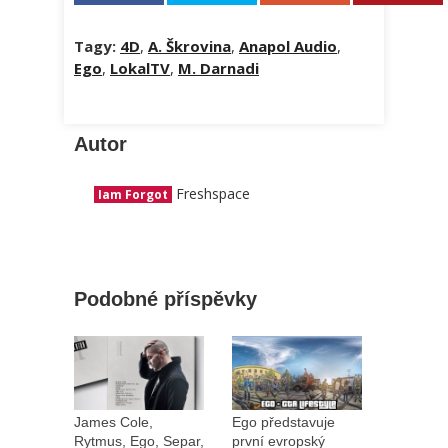
Tagy:
4D
,
A. Škrovina
,
Anapol Audio
,
Ego
,
LokalTV
,
M. Darnadi
Autor
Freshspace
Iam Forgot
Podobné příspěvky
James Cole,
Ego představuje
Rytmus, Ego, Separ,
první evropský