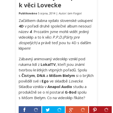
k věci Lovecke
Publikováno
5 srpna, 2014 |
Autor: Iam Forgot
Začátkem dubna vydalo slovenské uskupení
4D
v pořadí druhé společné album nesoucí
název
4
. Prozatím jsme mohli vidět jediný
videoklip a to k věci
P.P.D.(Párty pre
dospelých)
a právě teď jsou tu 4D s dalším
klipem!
Zábavný animovaný videoklip vznikl pod
rukama lidí z
LokalTV
, kteří jsou známí
tvorbou krátkých vtipných pořadů. Spolu
s
Čistym
,
DNA
a
Mišom Bielym
si o brýlích
pověděl své i
Ego
ve skladbě
Lovecke
.
Skladba vznikla v
Anapol Audio
studiu a
produkčně se o ní postaral
G-Bod
spolu
s Mišom Bielym. Co na videoklip říkáte?