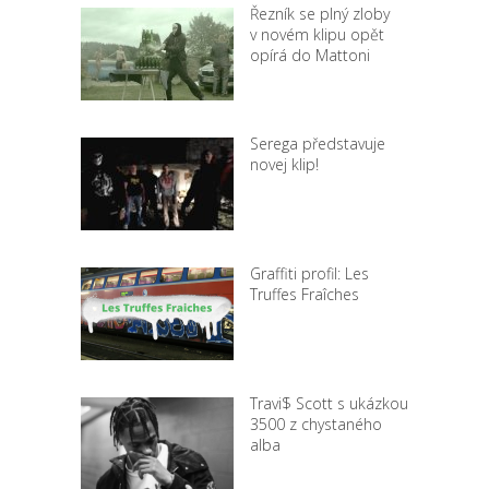
Řezník se plný zloby
v novém klipu opět
opírá do Mattoni
Serega představuje
novej klip!
Graffiti profil: Les
Truffes Fraîches
Travi$ Scott s ukázkou
3500 z chystaného
alba