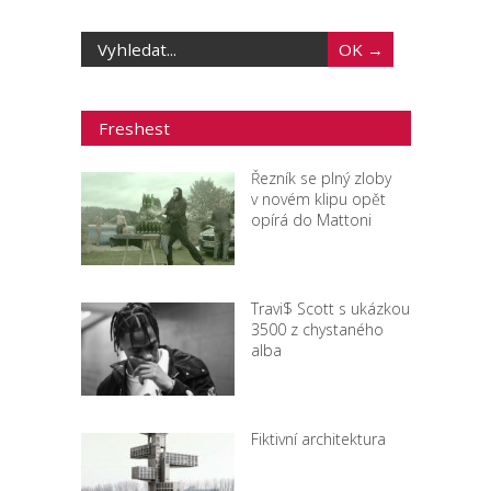
Freshest
Řezník se plný zloby
v novém klipu opět
opírá do Mattoni
Travi$ Scott s ukázkou
3500 z chystaného
alba
Fiktivní architektura