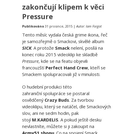
zakončují klipem k věci
Pressure
Publikováno
31 prosince, 2015 |
Autor: Iam Forgot
Tento měsíc vydala česká grime ikona, řeč
je samozřejmě o Smackovi, skvělé album
SICK
. A protože
Smack
nelení, posílá na
konec roku 2015 videoklip ke skladbě
Pressure
, kde se na featu objevili
francouzští
Perfect Hand Crew
, kteří se
Smackem spolupracovali již v minulosti.
O hudební produkci této
zahraniční spolupráce se postaral
osvědčený
Crazy Buds
. Za tvorbou
videoklipu, který se natáčel, dle Smackových
slov, ani ne sedm hodin, pak
stojí
M.KARDELIS
. A pokud ještě desku
nevlastníte, můžete si ji zakoupit na
Army51 shopu
. Co na spojení Smack,