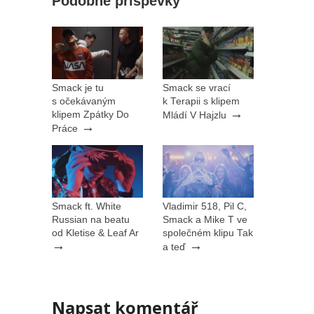
Podobné příspěvky
Smack je tu
Smack se vrací
s očekávaným
k Terapii s klipem
→
klipem Zpátky Do
Mládí V Hajzlu
→
Práce
Smack ft. White
Vladimir 518, Pil C,
Russian na beatu
Smack a Mike T ve
od Kletise & Leaf Ar
společném klipu Tak
→
→
a teď
Napsat komentář