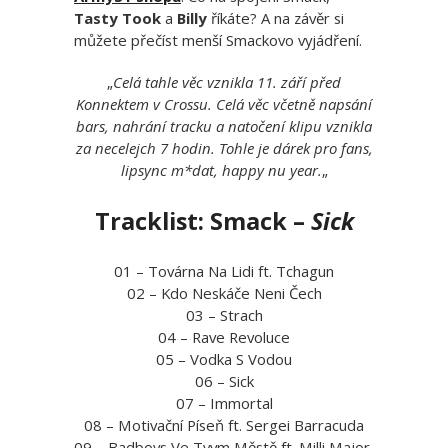
Tasty Took
a
Billy
říkáte? A na závěr si
můžete přečíst menší Smackovo vyjádření.
„
Celá tahle věc vznikla 11. září před
Konnektem v Crossu. Celá věc včetně napsání
bars, nahrání tracku a natočení klipu vznikla
za necelejch 7 hodin. Tohle je dárek pro fans,
lipsync m*dat, happy nu year.
„
Tracklist: Smack –
Sick
01 – Továrna Na Lidi ft. Tchagun
02 – Kdo Neskáče Neni Čech
03 – Strach
04 – Rave Revoluce
05 – Vodka S Vodou
06 – Sick
07 – Immortal
08 – Motivační Píseň ft. Sergei Barracuda
09 – Badboys Ve Tvym Městě ft. Milli Major,