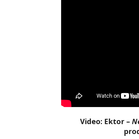
Video: Ektor –
Ne
prod