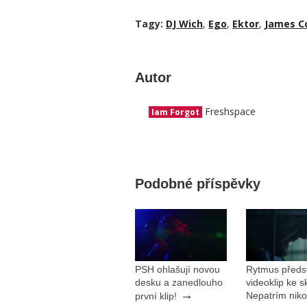
Tagy:
DJ Wich
,
Ego
,
Ektor
,
James C
Autor
Freshspace
Iam Forgot
Podobné příspěvky
PSH ohlašují novou
Rytmus předst
desku a zanedlouho
videoklip ke s
→
Nepatrím nik
první klip!