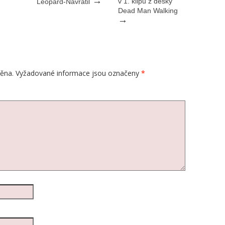
→
v 1. klipu z desky
Leopard-Navrátil
Dead Man Walking
→
ěna.
Vyžadované informace jsou označeny
*