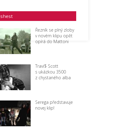
eshest
Řezník se plný zloby
v novém klipu opět
opírá do Mattoni
Travi$ Scott
s ukázkou 3500
z chystaného alba
Serega představuje
novej klip!