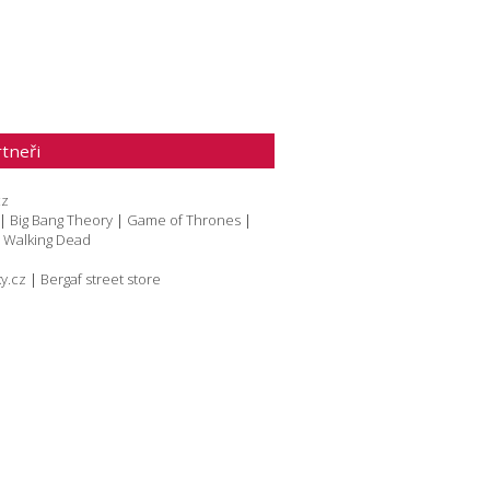
tneři
cz
|
Big Bang Theory
|
Game of Thrones
|
|
Walking Dead
y.cz
|
Bergaf street store