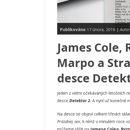
Publikováno
17 února, 2016 |
Autor
James Cole, 
Marpo a Str
desce Detekt
Jeden z velmi očekávaných letošních re
desce
Detektor 2
. A nyní už konečně 
Na desce se objeví celkem třináct skl
Prázdnej sex
, k nímž v minulém roce vz
můžeme těšit na
Jamese Colea
,
Ryt