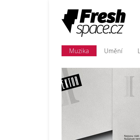
Muzika
Umění
L