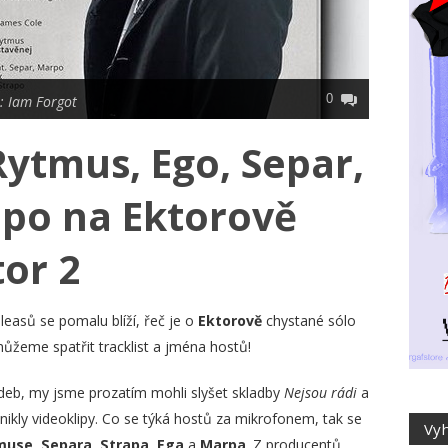
0
: Iam Forgot
Rytmus, Ego, Separ,
apo na Ektorově
or 2
leasů se pomalu blíží, řeč je o
Ektorově
chystané sólo
můžeme spatřit tracklist a jména hostů!
adeb, my jsme prozatím mohli slyšet skladby
Nejsou rádi
a
nikly videoklipy. Co se týká hostů za mikrofonem, tak se
muse
,
Separa
,
Strapa
,
Ega
a
Marpa
. Z producentů