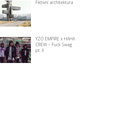
Fiktivní architektura
YZO EMPIRE x HAHA
CREW – Fuck Swag
pt. II