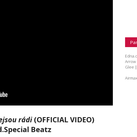
Par
Edna.
Arrow
Glee
Airmax
jsou rádi
(OFFICIAL VIDEO)
.Special Beatz