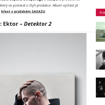
 který se postaral o čtyři produkce. Album vychází již
í
křest v pražském SASAZU
.
Fr
t: Ektor –
Detektor 2