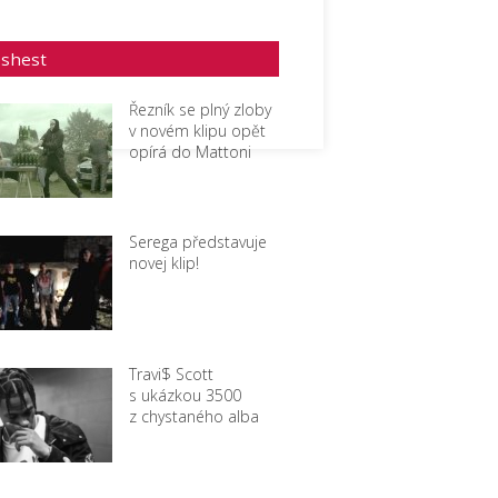
eshest
Řezník se plný zloby
v novém klipu opět
opírá do Mattoni
Serega představuje
novej klip!
Travi$ Scott
s ukázkou 3500
z chystaného alba