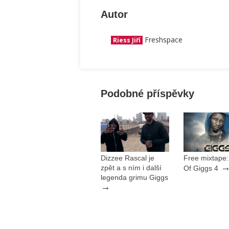
Autor
Freshspace
Riess Jiří
Podobné příspěvky
Dizzee Rascal je
Free mixtape:
zpět a s ním i další
Of Giggs 4
legenda grimu Giggs
→