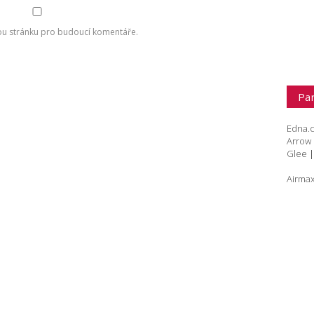
ou stránku pro budoucí komentáře.
Par
Edna.
Arrow
Glee
Airmax