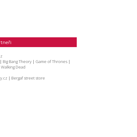
tneři
cz
|
Big Bang Theory
|
Game of Thrones
|
|
Walking Dead
y.cz
|
Bergaf street store