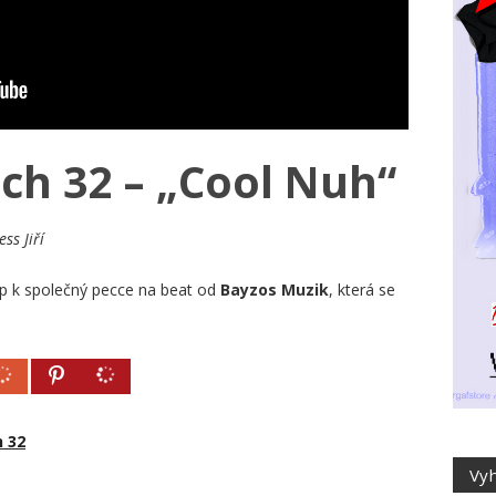
ch 32 – „Cool Nuh“
ess Jiří
ip k společný pecce na beat od
Bayzos Muzik
, která se
 32