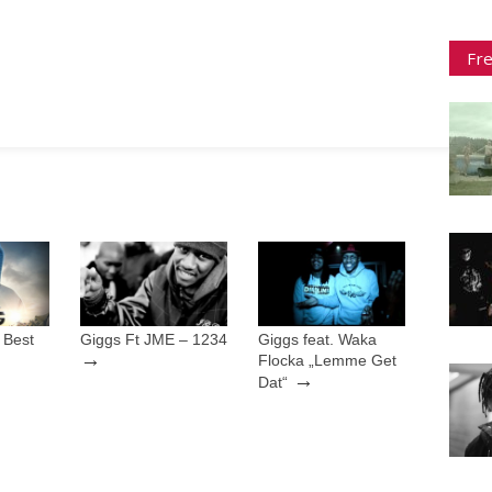
Fr
 Best
Giggs Ft JME – 1234
Giggs feat. Waka
→
→
Flocka „Lemme Get
→
Dat“