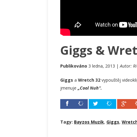
Giggs & Wret
Publikováno
3 ledna, 2013 |
Autor: Ri
Giggs
a
Wretch 32
vypouštěj videokl
jmenuje
„Cool Nuh“.
Tagy:
Bayzos Muzik
,
Giggs
,
Wretch