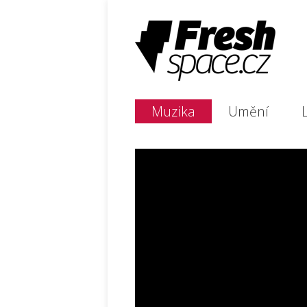
Muzika
Umění
L