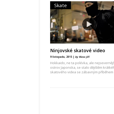
Skate
Ninjovské skatové video
9 listopadu, 2015 |
by Riess Jiří
Hokkaido, ne ta polévka, ale nejsevernějš
ostrov Japonska, se stalo dějištěm krátké
skatového videa se zábavným příběhem
režiséra jménem Patrik