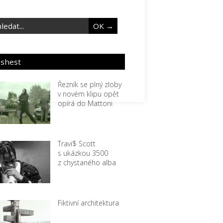
eshest
Řezník se plný zloby
v novém klipu opět
opírá do Mattoni
Travi$ Scott
s ukázkou 3500
z chystaného alba
Fiktivní architektura