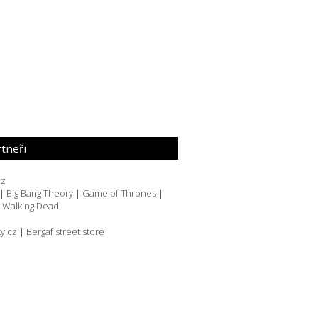
tneři
cz
|
Big Bang Theory
|
Game of Thrones
|
|
Walking Dead
y.cz
|
Bergaf street store