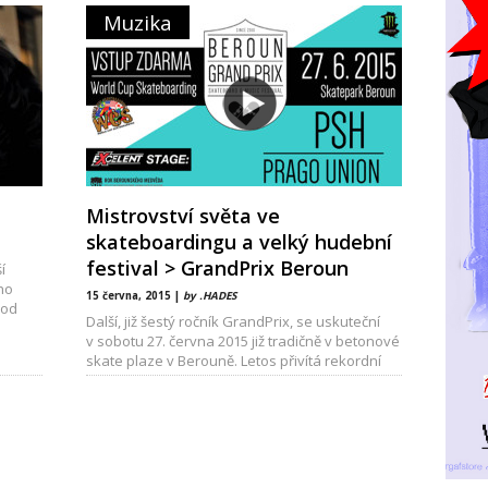
Muzika
Mistrovství světa ve
skateboardingu a velký hudební
festival > GrandPrix Beroun
í
ho
15 června, 2015 |
by .HADES
 od
Další, již šestý ročník GrandPrix, se uskuteční
v sobotu 27. června 2015 již tradičně v betonové
skate plaze v Berouně. Letos přivítá rekordní
počet