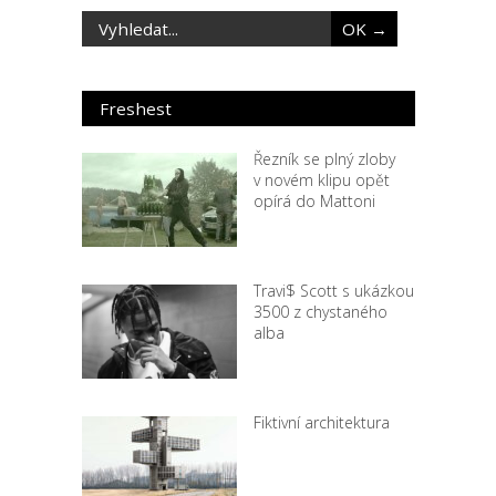
Freshest
Řezník se plný zloby
v novém klipu opět
opírá do Mattoni
Travi$ Scott s ukázkou
3500 z chystaného
alba
Fiktivní architektura