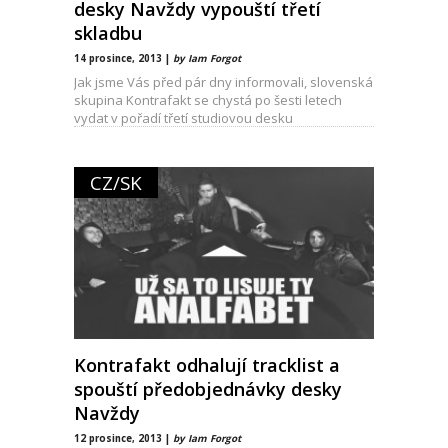
desky Navždy vypouští třetí
skladbu
14 prosince, 2013 |
by Iam Forgot
Jak jsme Vás před pár dny informovali, slovenská
skupina Kontrafakt se chystá po šesti letech
vydat v pořadí třetí studiovou desku
CZ/SK
Kontrafakt odhalují tracklist a
spouští předobjednávky desky
Navždy
12 prosince, 2013 |
by Iam Forgot