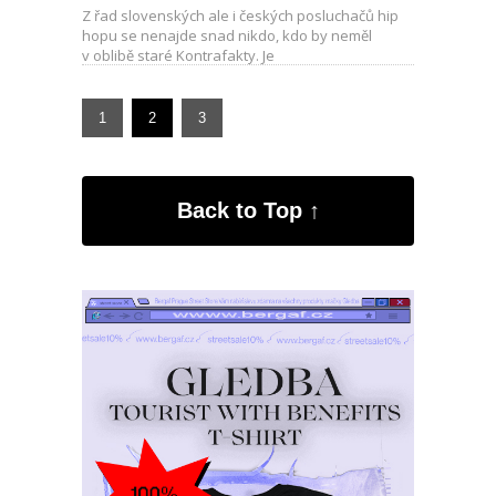
Z řad slovenských ale i českých posluchačů hip
hopu se nenajde snad nikdo, kdo by neměl
v oblibě staré Kontrafakty. Je
1
2
3
Back to Top ↑