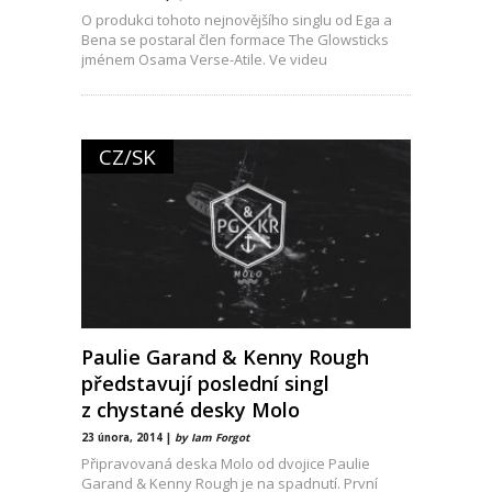
O produkci tohoto nejnovějšího singlu od Ega a
Bena se postaral člen formace The Glowsticks
jménem Osama Verse-Atile. Ve videu
CZ/SK
Paulie Garand & Kenny Rough
představují poslední singl
z chystané desky Molo
23 února, 2014 |
by Iam Forgot
Připravovaná deska Molo od dvojice Paulie
Garand & Kenny Rough je na spadnutí. První