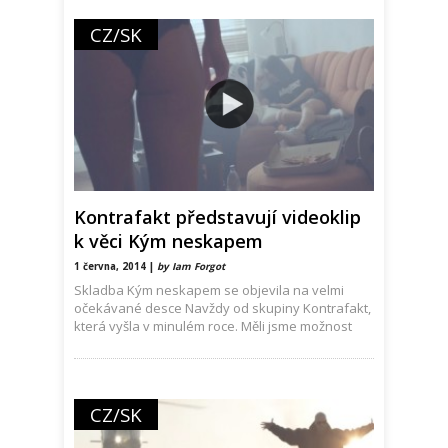
CZ/SK
Kontrafakt představují videoklip
k věci Kým neskapem
1 června, 2014 |
by Iam Forgot
Skladba Kým neskapem se objevila na velmi
očekávané desce Navždy od skupiny Kontrafakt,
která vyšla v minulém roce. Měli jsme možnost
CZ/SK