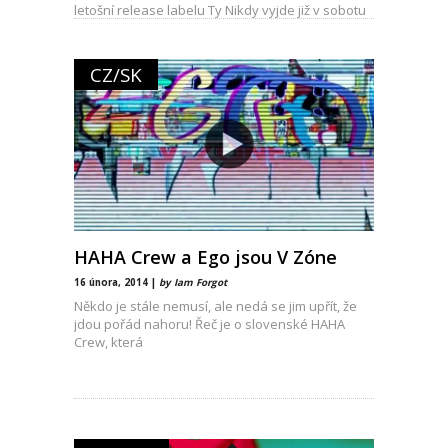
letošní release labelu Ty Nikdy vyjde již v sobotu
CZ/SK
HAHA Crew a Ego jsou V Zóne
16 února, 2014 |
by Iam Forgot
Někdo je stále nemusí, ale nedá se jim upřít, že
jdou pořád nahoru! Řeč je o slovenské HAHA
Crew, která