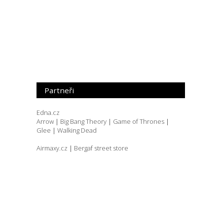
Partneři
Edna.cz
Arrow
|
Big Bang Theory
|
Game of Thrones
|
Glee
|
Walking Dead
Airmaxy.cz
|
Bergaf street store