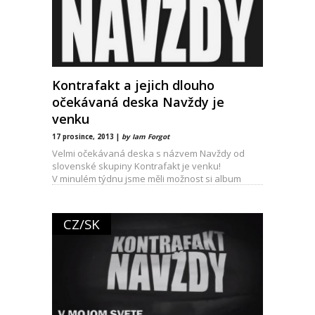
Kontrafakt a jejich dlouho
očekávaná deska Navždy je
venku
17 prosince, 2013 |
by Iam Forgot
Velmi očekávaná deska s názvem Navždy od
slovenské skupiny Kontrafakt je venku!
V minulém týdnu jsme měli možnost si album
předobjednat, podívat
CZ/SK