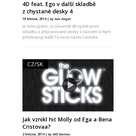
4D feat. Ego v další skladbě
z chystané desky 4
18 března, 2014 |
by Iam Forgot
Je tomu týden, co slovenští 4D vydali první
skladbu z připravované desky s názvem 4. Nyní
představují další! Ta nese název Lovecke
CZ/SK
Jak vznikl hit Molly od Ega a Bena
Cristovaa?
2 března, 2014 |
by Will Dormer