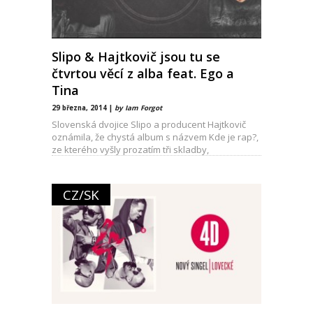
Slipo & Hajtkovič jsou tu se
čtvrtou věcí z alba feat. Ego a
Tina
29 března, 2014 |
by Iam Forgot
Slovenská dvojice Slipo a producent Hajtkovič
oznámila, že chystá album s názvem Kde je rap?,
ze kterého vyšly prozatím tři skladby,
CZ/SK