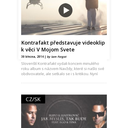
Kontrafakt představuje videoklip
k věci V Mojom Svete
30 března, 2014 |
by Iam Forgot
Slovenští Kontrafakt vydali koncem minulého
roku album s názvem Navždy, které si našlo své
obdivovatele, ale setkalo se i s kritikou. Nyní
CZ/SK