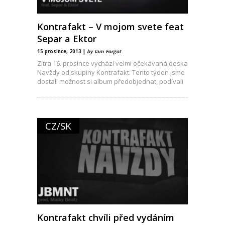
Kontrafakt – V mojom svete feat
Separ a Ektor
15 prosince, 2013 |
by Iam Forgot
Zítra 16. prosince vychází velmi očekávaná deska
Navždy od skupiny Kontrafakt. Tento týden jsme
dostali možnost si album předobjednat, podívali
jsme
CZ/SK
Kontrafakt chvíli před vydáním