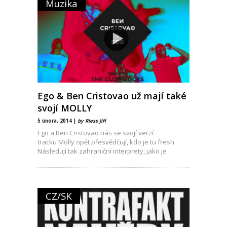
Muzika
Ego & Ben Cristovao už mají také
svojí MOLLY
5 února, 2014 |
by Riess Jiří
Ego a Ben Cristovao nás se svojí verzí
tracku Molly opět přesvědčují, kdo je tu fresh.
Následují tak zahraniční interprety, jako je
CZ/SK