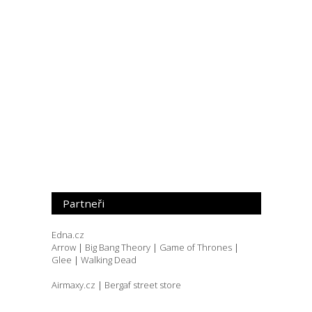
Partneři
Edna.cz
Arrow
|
Big Bang Theory
|
Game of Thrones
|
Glee
|
Walking Dead
Airmaxy.cz
|
Bergaf street store