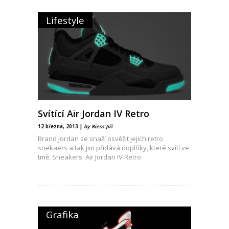
Lifestyle
Svítící Air Jordan IV Retro
12 března, 2013 |
by Riess Jiří
Brand Jordan se snaží osvěžit jejich retro
snekaers a tak jim přidává doplňky, které svítí ve
tmě. Sneakers: Air Jordan IV Retro
Grafika