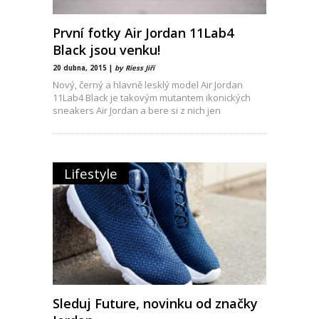
První fotky Air Jordan 11Lab4
Black jsou venku!
20 dubna, 2015 |
by Riess Jiří
Nový, černý a hlavně lesklý model Air Jordan
11Lab4 Black je takovým mutantem ikonických
sneakers Air Jordan a bere si z nich jen
Lifestyle
Sleduj Future, novinku od značky