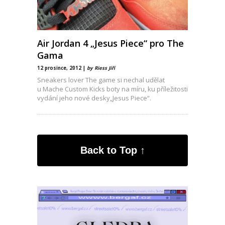
Air Jordan 4 „Jesus Piece“ pro The
Gama
12 prosince, 2012 |
by Riess Jiří
Sneakers lover The game si nechal udělat
u Mache Custom Kicks boty na míru, ku příležitosti
vydání jeho nové desky„Jesus Piece“.
Sneakers: Air
Back to Top ↑