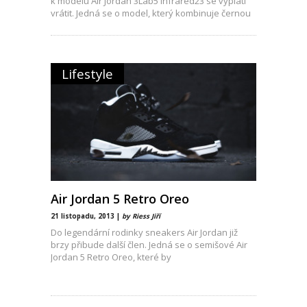
k modelu Air Jordan 3Lab5 Infrared23 se vyplatí
vrátit. Jedná se o model, který kombinuje černou
Lifestyle
Air Jordan 5 Retro Oreo
21 listopadu, 2013 |
by Riess Jiří
Do legendární rodinky sneakers Air Jordan již
brzy přibude další člen. Jedná se o semišové Air
Jordan 5 Retro Oreo, které by