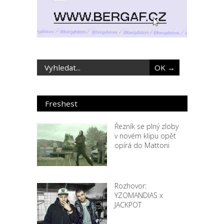
Freshest
Řezník se plný zloby
v novém klipu opět
opírá do Mattoni
Rozhovor:
YZOMANDIAS x
JACKPOT