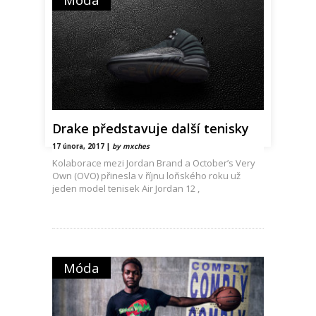
Drake představuje další tenisky
17 února, 2017 |
by mxches
Kolaborace mezi Jordan Brand a October’s Very
Own (OVO) přinesla v říjnu loňského roku už
jeden model tenisek Air Jordan 12 ,
Móda