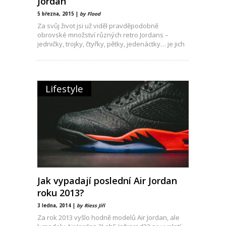
Jordan
5 března, 2015 |
by Flood
Za svůj život jsi už viděl pravděpodobně
obrovské množství různých retro Jordans –
jedničky, trojky, čtyřky, pětky, jedenáctky… je jich
Lifestyle
Jak vypadají poslední Air Jordan
roku 2013?
3 ledna, 2014 |
by Riess Jiří
Za rok 2013 vyšlo hodně modelů Air Jordan, ale