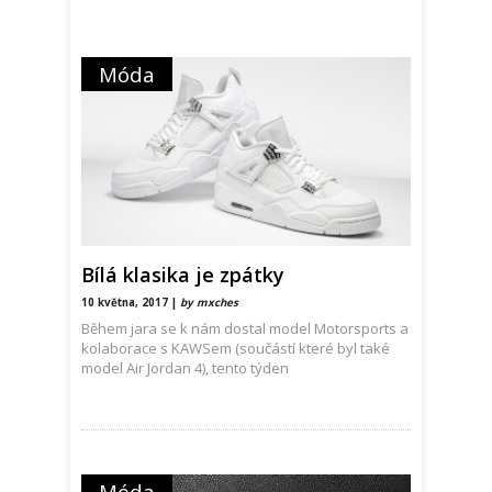
Móda
Bílá klasika je zpátky
10 května, 2017 |
by mxches
Během jara se k nám dostal model Motorsports a
kolaborace s KAWSem (součástí které byl také
model Air Jordan 4), tento týden
Móda