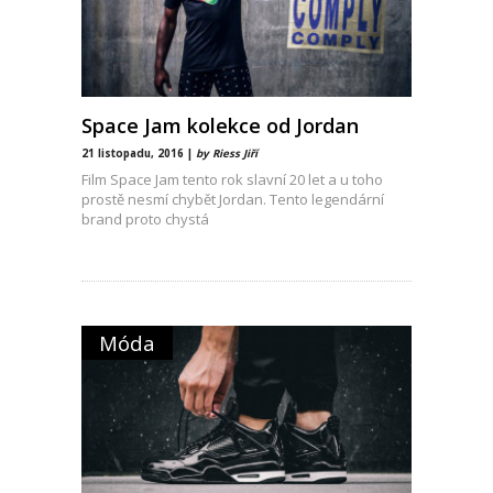
Space Jam kolekce od Jordan
21 listopadu, 2016 |
by Riess Jiří
Film Space Jam tento rok slavní 20 let a u toho
prostě nesmí chybět Jordan. Tento legendární
brand proto chystá
Móda