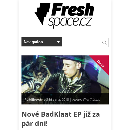
Bass
Publikováno
3 března, 2015 |
Autor: Sherif Lobo
Nové BadKlaat EP již za
pár dní!