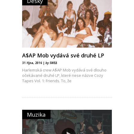
Desky
A$AP Mob vydává své druhé LP
31 října, 2016 |
by SWEΔ
Harlemská crew A$AP Mob vydává své dlouho
očekávané druhé LP, které nese názve Cozy
Tapes Vol. 1: Friends. To, že
Muzika