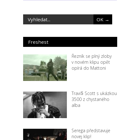
Freshest
Řezník se plný zloby
v novém klipu opět
opírá do Mattoni
Travi$ Scott s ukázkou
3500 z chystaného
alba
Serega představuje
novej klip!