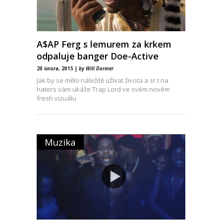
A$AP Ferg s lemurem za krkem
odpaluje banger Doe-Active
20 února, 2015 |
by Will Dormer
Jak by se mělo náležitě užívat života a sr.t na
haters vám ukáže Trap Lord ve svém novém
fresh vizuálu
Muzika