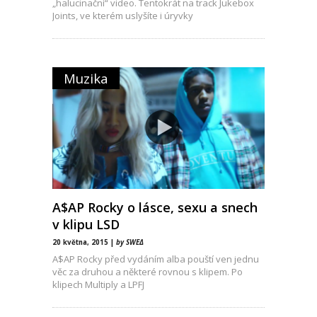
„halucinační“ video. Tentokrát na track Jukebox
Joints, ve kterém uslyšíte i úryvky
Muzika
A$AP Rocky o lásce, sexu a snech
v klipu LSD
20 května, 2015 |
by SWEΔ
A$AP Rocky před vydáním alba pouští ven jednu
věc za druhou a některé rovnou s klipem. Po
klipech Multiply a LPFJ