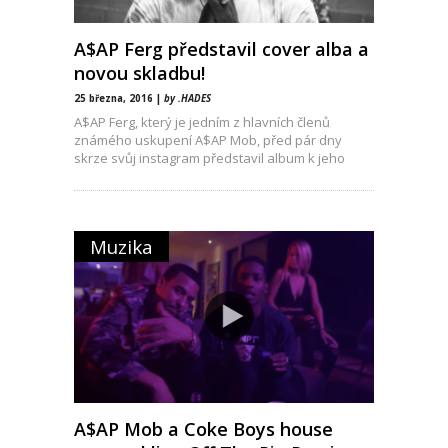
A$AP Ferg představil cover alba a
novou skladbu!
25 března, 2016 |
by .HADES
A$AP Ferg, který je jedním z hlavních členů
známého uskupení A$AP Mob, před pár dny
skrze svůj instagram představil album k jeho
Muzika
A$AP Mob a Coke Boys house