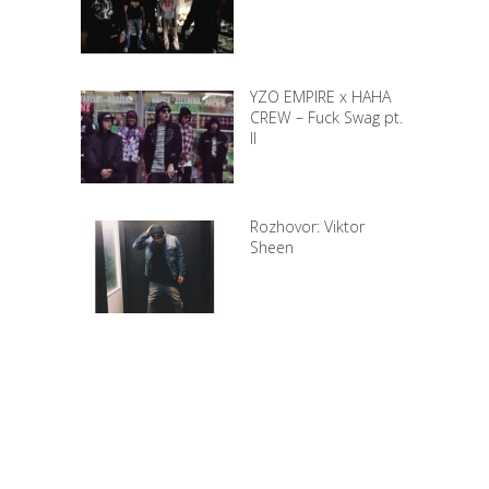
YZO EMPIRE x HAHA
CREW – Fuck Swag pt.
II
Rozhovor: Viktor
Sheen