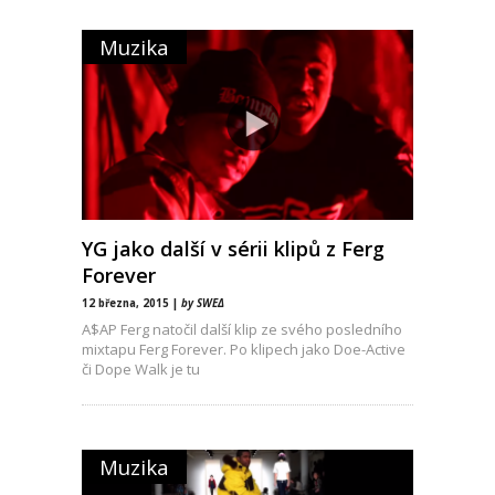
Muzika
YG jako další v sérii klipů z Ferg
Forever
12 března, 2015 |
by SWEΔ
A$AP Ferg natočil další klip ze svého posledního
mixtapu Ferg Forever. Po klipech jako Doe-Active
či Dope Walk je tu
Muzika