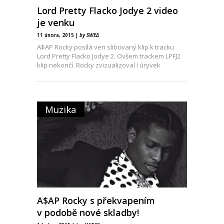
Lord Pretty Flacko Jodye 2 video
je venku
11 února, 2015 |
by SWEΔ
A$AP Rocky posílá ven slibovaný klip k tracku
Lord Pretty Flacko Jodye 2. Ovšem trackem LPFJ2
klip nekončí. Rocky zvizualizoval i úryvek
Muzika
A$AP Rocky s překvapením
v podobě nové skladby!