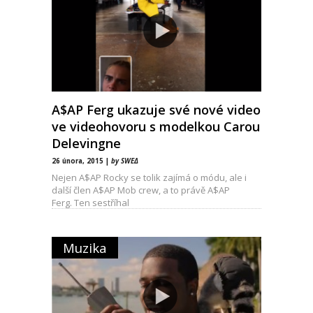
A$AP Ferg ukazuje své nové video
ve videohovoru s modelkou Carou
Delevingne
26 února, 2015 |
by SWEΔ
Nejen A$AP Rocky se tolik zajímá o módu, ale i
další člen A$AP Mob crew, a to právě A$AP
Ferg. Ten sestříhal
Muzika