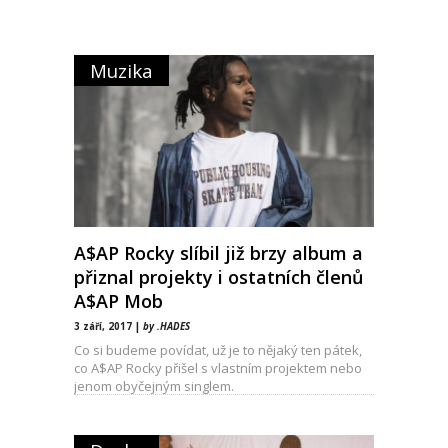
Muzika
A$AP Rocky slíbil již brzy album a
přiznal projekty i ostatních členů
A$AP Mob
3 září, 2017 |
by .HADES
Co si budeme povídat, už je to nějaký ten pátek,
co A$AP Rocky přišel s vlastním projektem nebo
jenom obyčejným singlem.