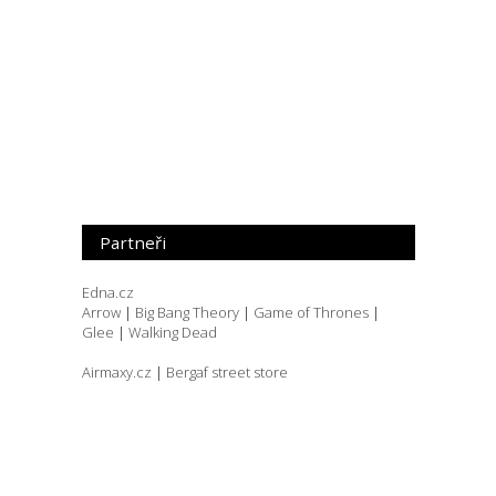
Partneři
Edna.cz
Arrow
|
Big Bang Theory
|
Game of Thrones
|
Glee
|
Walking Dead
Airmaxy.cz
|
Bergaf street store