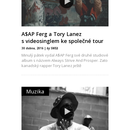
A$AP Ferg a Tory Lanez
s videosinglem ke společné tour
30 dubna, 2016 |
by SWEΔ
Minulý pátek vydal A$AP Ferg své druhé studiové
album s názvem Always Strive And Prosper. Zato
kanadský rapper Tory Lanez ještě
Muzika