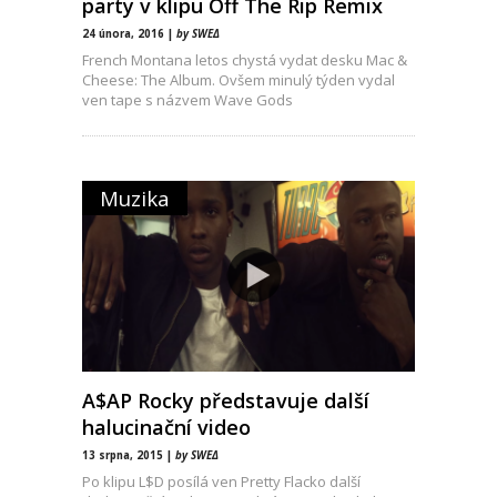
party v klipu Off The Rip Remix
24 února, 2016 |
by SWEΔ
French Montana letos chystá vydat desku Mac &
Cheese: The Album. Ovšem minulý týden vydal
ven tape s názvem Wave Gods
Muzika
A$AP Rocky představuje další
halucinační video
13 srpna, 2015 |
by SWEΔ
Po klipu L$D posílá ven Pretty Flacko další