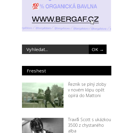
Freshest
Řezník se plný zloby
v novém klipu opět
opírá do Mattoni
Travi$ Scott s ukázkou
3500 z chystaného
alba