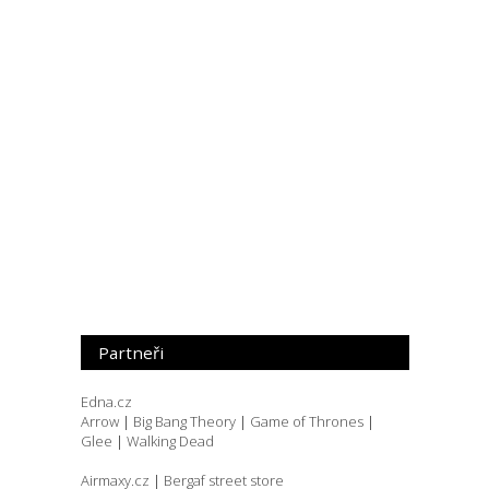
Partneři
Edna.cz
Arrow
|
Big Bang Theory
|
Game of Thrones
|
Glee
|
Walking Dead
Airmaxy.cz
|
Bergaf street store