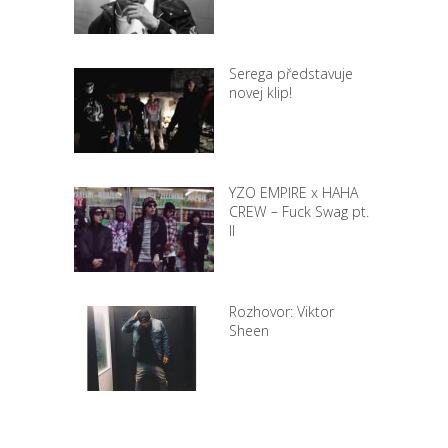
Serega představuje
novej klip!
YZO EMPIRE x HAHA
CREW – Fuck Swag pt.
II
Rozhovor: Viktor
Sheen