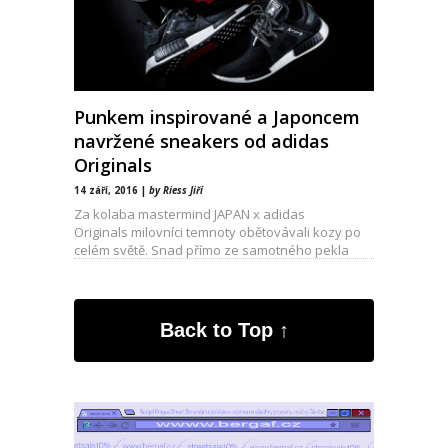
Punkem inspirované a Japoncem
navržené sneakers od adidas
Originals
14 září, 2016 |
by Riess Jiří
Za kolaba mastermind JAPAN x adidas
Originals milovníci temnoty obětovávali kozy po
celém světě. Snad přímo ze samotného pekla
totiž Masaaki Homma vytáhl na
Back to Top ↑