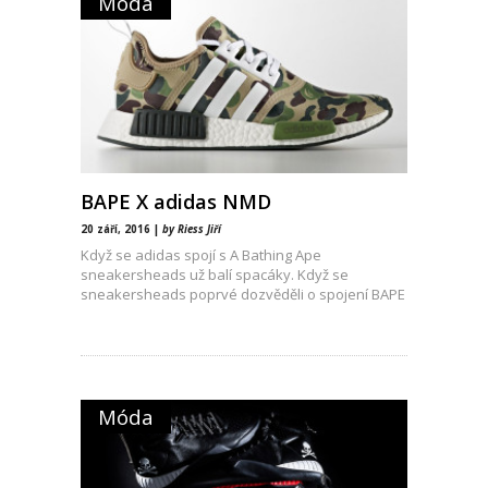
Móda
BAPE X adidas NMD
20 září, 2016 |
by Riess Jiří
Když se adidas spojí s A Bathing Ape
sneakersheads už balí spacáky. Když se
sneakersheads poprvé dozvěděli o spojení BAPE
x NMD R1 hromadně dostávali infarkty.
Móda