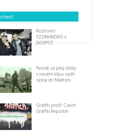
eshest
Rozhovor:
YZOMANDIAS x
JACKPOT
Řezník se plný zloby
v novém klipu opět
opírá do Mattoni
Graffiti profil: Czech
Graffiti Reporter