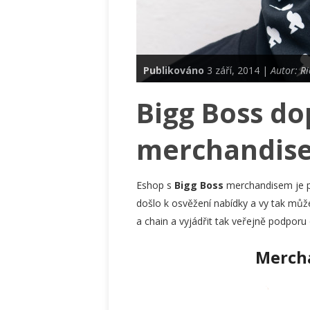
Publikováno
3 září, 2014 |
Autor: Rie
Bigg Boss do
merchandis
Eshop s
Bigg Boss
merchandisem je p
došlo k osvěžení nabídky a vy tak mů
a chain a vyjádřit tak veřejně podporu 
Mercha